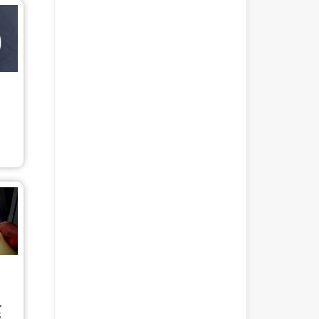
】
と
の
れ
感