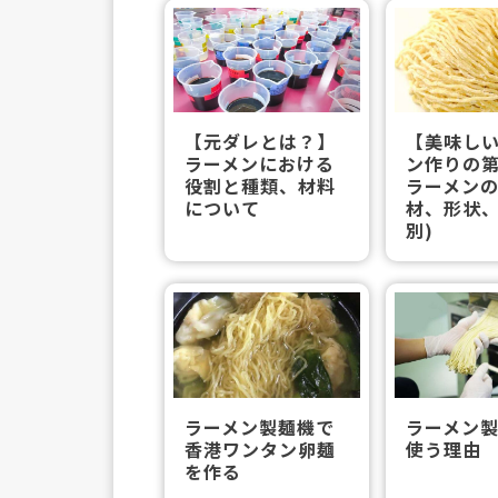
【元ダレとは？】
【美味し
ラーメンにおける
ン作りの
役割と種類、材料
ラーメンの
について
材、形状
別)
ラーメン製麺機で
ラーメン
香港ワンタン卵麺
使う理由
を作る