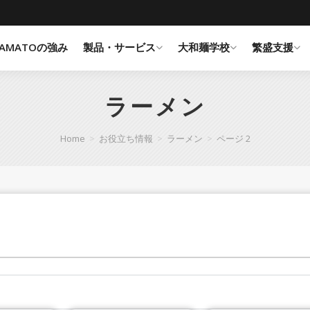
YAMATOの強み
製品・サービス
大和麺学校
繁盛支援
ラーメン
Home
>
お役立ち情報
>
ラーメン
>
ページ 2