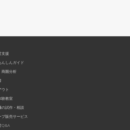
営支援
あんしんガイド
・商圏分析
書
アウト
体験教室
麺の試作・相談
ープ販売サービス
Q&A