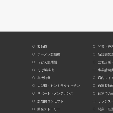
製麺機
開業・経
ラーメン製麺機
新規開業
うどん製麺機
立地診断
そば製麺機
事業計画
単機能機
店内レイ
大型機・セントラルキッチン
自家製麺
サポート・メンテナンス
個別での
製麺機コンセプト
リッチス
開発ストーリー
開業・経営