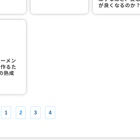
が良くなるのか
ラーメン
を作るた
の熟成
1
2
3
4