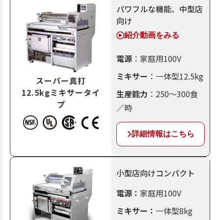
パワフルな機能、中型店
向け
紹介動画をみる
電源
：家庭用100V
ミキサー
：一体型12.5kg
スーパー真打​
12.5kgミキサータイ
生産能力
：250～300食
プ
／時
詳細情報はこちら
小型店向けコンパクト​
電源：
家庭用100V
ミキサー：
一体型8kg