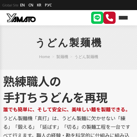
EN
CN
KR
РУС
Global Site
うどん製麺機
Home
>
製麺機
>
うどん製麺機
熟練職人の
手打ちうどんを
再現
誰でも簡単に、そして安全に、美味しい麺を製麺できる。
うどん製麺機「真打」は、うどん製麺に欠かせない「練
る」「鍛える」「延ばす」「切る」の製麺工程を一台です
べて行えます。職人の経験・勘を科学的に仕組みに組み込