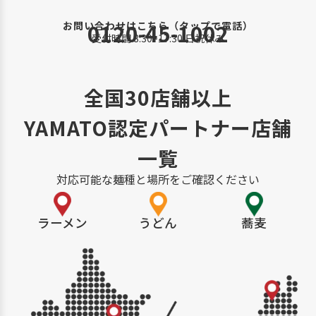
0120-45-1002
お問い合わせはこちら（タップで電話）
受付時間 8:30~17:30 日祝休み
全国30店舗以上
YAMATO認定パートナー店舗
一覧
対応可能な麺種と場所をご確認ください
ラーメン
うどん
蕎麦