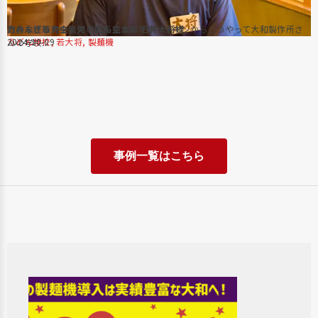
力みなぎる完全無欠うどん空太郎 石井大将様
飲食未経験の中、何の関係もないサラリーマンからこうやって大和製作所さ
2
使
うどん学校
2024-10-09
,
若大将
,
製麺機
んの学校...
事例一覧はこちら