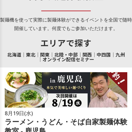
製麺機を使って実際に製麺体験ができるイベントを全国で随時
開催しています。何度でもご参加いただけます。
エリアで探す
北海道
｜
東北
｜
関東
｜
北陸・中部
｜
関西
｜
中四国
｜
九州
｜
オンライン配信セミナー
8月
19日(水)
ラーメン・うどん・そば自家製麺体験
教室 - 鹿児島