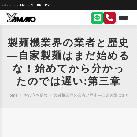
EN
CN
KR
РУС
Global Site
製麺機業界の業者と歴史
―自家製麺はまだ始める
な！始めてから分かっ
たのでは遅い:第三章
Home
>
お役立ち情報
>
製麺機業界の業者と歴史―自家製麺はまだ始め