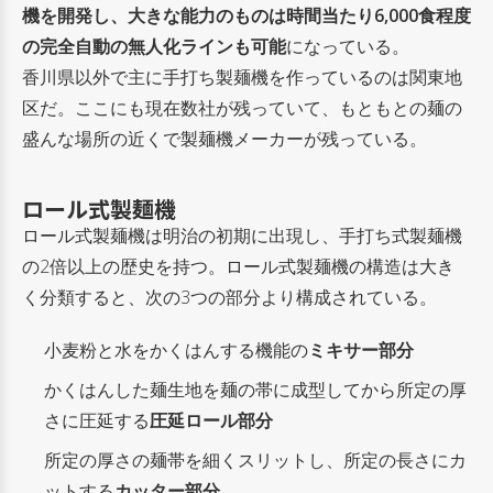
機を開発し、大きな能力のものは時間当たり6,000食程度
の完全自動の無人化ラインも可能
になっている。
香川県以外で主に手打ち製麺機を作っているのは関東地
区だ。ここにも現在数社が残っていて、もともとの麺の
盛んな場所の近くで製麺機メーカーが残っている。
ロール式製麺機
ロール式製麺機は明治の初期に出現し、手打ち式製麺機
の2倍以上の歴史を持つ。ロール式製麺機の構造は大き
く分類すると、次の3つの部分より構成されている。
小麦粉と水をかくはんする機能の
ミキサー部分
かくはんした麺生地を麺の帯に成型してから所定の厚
さに圧延する
圧延ロール部分
所定の厚さの麺帯を細くスリットし、所定の長さにカ
ットする
カッター部分