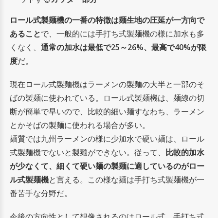
ロール式製麺機の一番の特徴は麺生地の圧延が一方向で
あること
で、一般的には手打ち式製麺機の様に加水も多
くなく、
通常の加水は最低で25～26%、最高で40%が限
度
だ。
現在ロール式製麺機はラーメンの製麺の大半と一部のそ
ばの製麺に使われている。ロール式製麺機は、麺線の切
断が簡単で早いので、比較的細い麺すなわち、ラーメン
とかそばの製麺に使われる場合が多い。
麺質では九州ラーメンの様に少加水で硬い麺は、ロール
式製麺機でないと製麺ができない。従って、
比較的加水
が少なくて、細くて硬い麺の製麺に適しているのがロー
ル式製麺機
と言える。この様な麺は手打ち式製麺機が一
番苦手な分野だ。
今後の方向性として想像されるのはロール式、手打ち式