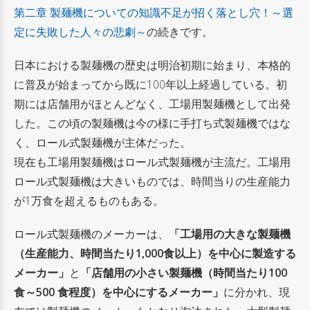
第二章 製麺機についての知識不足が招く落とし穴！～選
定に失敗した人々の悲劇～
の続きです。
日本における製麺機の歴史は明治初期に始まり、本格的
に普及が始まってから既に100年以上経過している。初
期には店舗用がほとんどなく、工場用製麺機として出発
した。この頃の製麺機は今の様に手打ち式製麺機ではな
く、ロール式製麺機が主体だった。
現在も工場用製麺機はロール式製麺機が主流だ。工場用
ロール式製麺機は大きいものでは、時間当りの生産能力
が1万食を超えるものもある。
ロール式製麺機のメーカーは、
「工場用の大きな製麺機
（生産能力、時間当たり1,000食以上）を中心に製造する
メーカー」
と
「店舗用の小さい製麺機（時間当たり100
食～500 食程度）を中心にするメーカー」
に分かれ、現