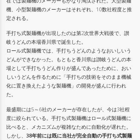
在では製麺機のメーカーもかなり淘汰された。大型製麺
機、小型製麺機のメーカーはそれぞれ、10数社程度と推
定される。
手打ち式製麺機が出現したのは第2次世界大戦後で、讃
岐うどんの本場香川県で誕生した。
ロール式製麺機では、手打ちうどんのようなおいしいう
どんができなかった。もともと香川県は讃岐うどんの本
場として手打ちうどん作りが盛んであったために、おい
しいうどんを作るために「手打ちの技術をそのまま機械
化に置き換えたような製麺機」の開発が盛んに行われ
た。
最盛期には5～6社のメーカーが存在したが、今は3社程
度に絞られている。手打ち式製麺機はロール式製麺機に
比べると、メカニズムが複雑なために自動化が遅れた。
しかし、
38年前には既に当社が完全自動の手打ち式製麺