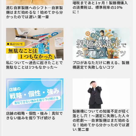
増税まであと1ヶ月！製麺機購入
の消費税は、標準税率の10%
進む自家製麺へのシフト―自家製
に！
麺はまだ始めるな！始めてから分
かったのでは遅い:第一章
私について～過去に起きたことで
プロがあなただけに教える、製麺
無駄なことは1つもなかった～
機選定で失敗しないコツ
製麺機についての知識不足が招く
店舗の戦略・個性・強み｜真似で
落とし穴！～選定に失敗した人々
きない強みを掘り下げ続ける
の悲劇～―自家製麺はまだ始める
な！始めてから分かったのでは遅
い:第二章