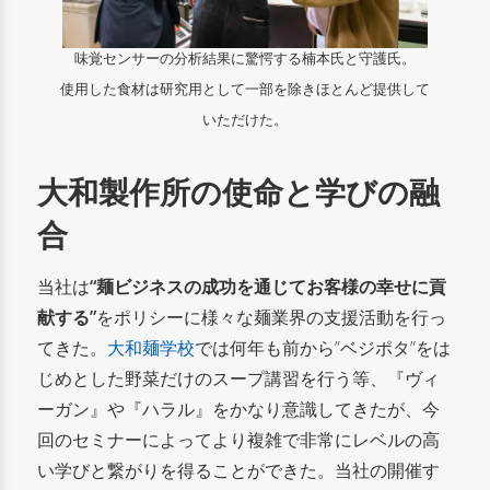
味覚センサーの分析結果に驚愕する楠本氏と守護氏。
使用した食材は研究用として一部を除きほとんど提供して
いただけた。
大和製作所の使命と学びの融
合
当社は
“麺ビジネスの成功を通じてお客様の幸せに貢
献する”
をポリシーに様々な麺業界の支援活動を行っ
てきた。
大和麺学校
では
何年も前から”ベジポタ”をは
じめとした野菜だけのスープ講習を行う等、『ヴィ
ーガン』や『ハラル』をかなり意識してきたが、今
回のセミナーによってより複雑で非常にレベルの高
い学びと繋がりを得ることができた。当社の開催す