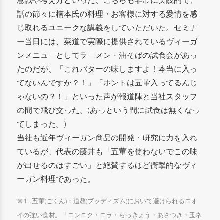
意識や考え方といった、こちらも非常に実践的で、
話の節々に楠本氏の料理・お客様に対する愛情を感
じ取れるユニークな講義をしていただいた。セミナ
ー当日には、菜道で実際に提供されているヴィーガ
ンメニューとしてラーメン・油そばの試食会があっ
たのだが、「これバターの味しますよ！本当に入っ
てないんですか？！」「ホントは五葷入ってるんじ
ゃないの？！」といった声が報道陣と当社スタッフ
の間で飛び交った。(あっという間に試食は無くなっ
てしまった。)
当社も近年ヴィーガン商品の開発・研究に力を入れ
ているが、代表の藤井も「五葷を使わないでこの味
が出せるのはすごい」と絶賛するほど衝撃的なヴィ
ーガン料理であった。
※1…五葷(ごくん)：道教(ブッディズム)において避けられるニオ
イの強い食材。「ニンニク・ニラ・らっきょう・あさつき・玉ネ