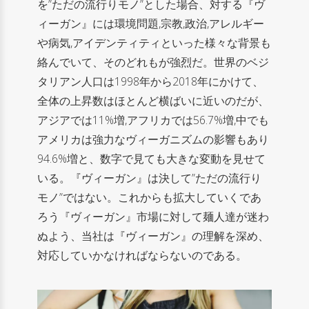
を”ただの流行りモノ”とした場合、対する『ヴ
ィーガン』には環境問題,宗教,政治,アレルギー
や病気,アイデンティティといった様々な背景も
絡んでいて、そのどれもが強烈だ。世界のベジ
タリアン人口は1998年から2018年にかけて、
全体の上昇数はほとんど横ばいに近いのだが、
アジアでは11%増,アフリカでは56.7%増,中でも
アメリカは強力なヴィーガニズムの影響もあり
94.6%増と、
数字で見ても
大きな変動を見せて
いる。『ヴィーガン』は決して”ただの流行り
モノ”ではない。これからも拡大していくであ
ろう『ヴィーガン』市場に対して麺人達が迷わ
ぬよう、当社は『ヴィーガン』の理解を深め、
対応していかなければならないのである。