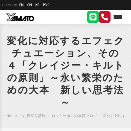
EN
CN
KR
РУС
Global Site
変化に対応するエフェク
チュエーション、その
４「クレイジー・キルト
の原則」～永い繁栄のた
めの大本 新しい思考法
～
Home
>
お役立ち情報
>
ロッキー藤井の本質ブログ
>
変化に対応する