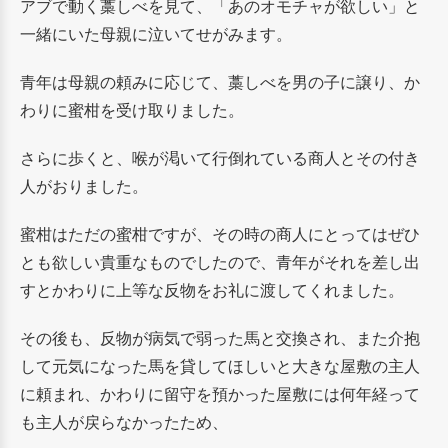
アブで動く藁しべを見て、
「あのオモチャが欲しい」と
一緒にいた母親に泣いてせがみます。
青年は母親の頼みに応じて、藁しべを男の子に譲り、か
わりに蜜柑を受け取りました。
さらに歩くと、喉が渇いて行倒れている商人とその付き
人がおりました。
蜜柑はただの蜜柑ですが、その時の商人にとってはぜひ
とも欲しい貴重なものでしたので、
青年がそれを差し出
すとかわりに上等な反物をお礼に渡してくれました。
その後も、反物が病気で弱った馬と交換され、また介抱
して元気になった馬を貸してほしいと
大きな屋敷の主人
に頼まれ、かわりに留守を預かった屋敷には何年経って
も主人が戻らなかったため、