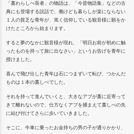
「藁わらしべ長者」の物語は、「今昔物語集」などの古
典にも登場する説話で、働けども暮らしが楽にならない
１人の貧乏な青年が、篤く信仰している観音様に願をか
けたところから始まります。
すると夢のなかに観音様が現れ、「明日お前が初めに触
ったものを持って旅に出なさい」というお告げを青年に
授けました。
喜んで飛び出した青年は石につまずいて転び、つかんだ
ものは１本の藁しべでした。
それを持って進んでいくと、大きなアブが藁に近寄って
きて離れないので、仕方なくアブを捕まえて藁しべの先
に結び付けてさらに歩いていきました。
そこに、牛車に乗ったお金持ちの男の子が通りかかり、