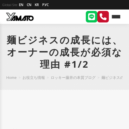
EN
CN
KR
РУС
Global Site
麺ビジネスの成長には、
オーナーの成長が必須な
理由 #1/2
Home
>
お役立ち情報
>
ロッキー藤井の本質ブログ
>
麺ビジネスの成長