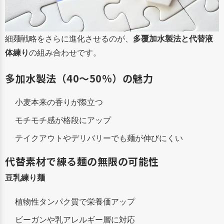
細麺戦略をさらに進化させるのが、
多覆加水製法と代替液
体練り
の組み合わせです。
多加水製法（40〜50%）の魅力
小麦本来の香りが際立つ
モチモチ感が格段にアップ
テイクアウトやデリバリーでも麺が伸びにくい
代替素材で練る麺の無限の可能性
豆乳練り麺
植物性タンパク質で栄養価アップ
ビーガンや乳アレルギー層に対応