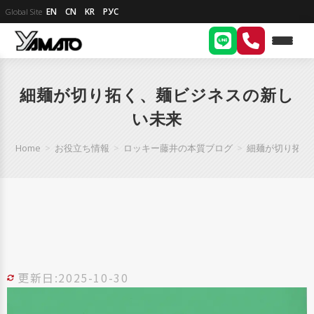
EN
CN
KR
РУС
Global Site
細麺が切り拓く、麺ビジネスの新し
い未来
Home
>
お役立ち情報
>
ロッキー藤井の本質ブログ
>
細麺が切り拓く
更新日:2025-10-30