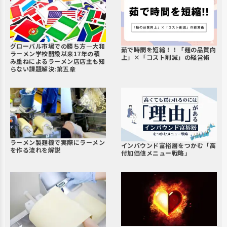
グローバル市場での勝ち方―大和
茹で時間を短縮！！「麺の品質向
ラーメン学校開設以来17年の積
上」×「コスト削減」の経営術
み重ねによるラーメン店店主も知
らない課題解決:第五章
ラーメン製麺機で実際にラーメン
インバウンド富裕層をつかむ「高
を作る流れを解説
付加価値メニュー戦略」