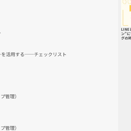
LIN
ン
ン”
グの
ーを活用する──チェックリスト
ップ管理）
ップ管理）