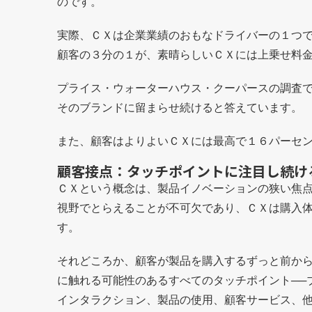
のです。
実際、ＣＸは企業業績のおもなドライバーの１つ
顧客の３分の１が、素晴らしいＣＸには上乗せ料
プライス・ウォーターハウス・クーパースの調査
そのブランドに留まらせ続けると答えています。
また、顧客はよりよいＣＸには最高で１６パーセ
顧客接点：タッチポイントに注目し続け
ＣＸという概念は、製品イノベーションの狭い焦
視野でとらえることが不可欠であり、ＣＸは購入
す。
それどころか、顧客が製品を購入するずっと前か
に触れる可能性のあるすべてのタッチポイント
─
インタラクション、
製品の使用、顧客サービス、他