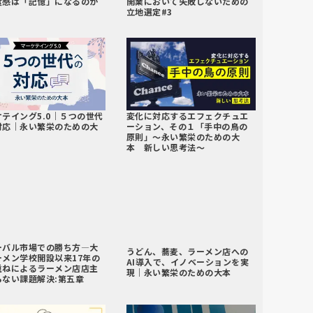
食感は「記憶」になるのか
開業において失敗しないための
立地選定#3
ケテイング5.0｜５つの世代
変化に対応するエフェクチュエ
対応｜永い繁栄のための大
ーション、その１「手中の鳥の
原則」～永い繁栄のための大
本 新しい思考法～
ーバル市場での勝ち方―大
うどん、蕎麦、ラーメン店への
ーメン学校開設以来17年の
AI導入で、イノベーションを実
重ねによるラーメン店店主
現｜永い繁栄のための大本
らない課題解決:第五章