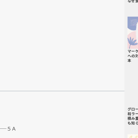
なぜ
マー
への
本
グロ
和ラ
積み
も知
──５Ａ