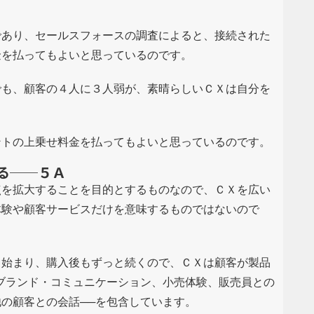
であり、セールスフォースの調査によると、接続された
金を払ってもよいと思っているのです。
でも、顧客の４人に３人弱が、素晴らしいＣＸは自分を
ントの上乗せ料金を払ってもよいと思っているのです。
る──５Ａ
点を拡大することを目的とするものなので、ＣＸを広い
体験や顧客サービスだけを意味するものではないので
ら始まり、購入後もずっと続くので、ＣＸは顧客が製品
─ブランド・コミュニケーション、小売体験、販売員との
の顧客との会話──
を包含しています。