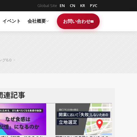
Global Site
EN
CN
KR
РУС
イベント
会社概要
お問い合わせ
グ6.0
>
関連記事