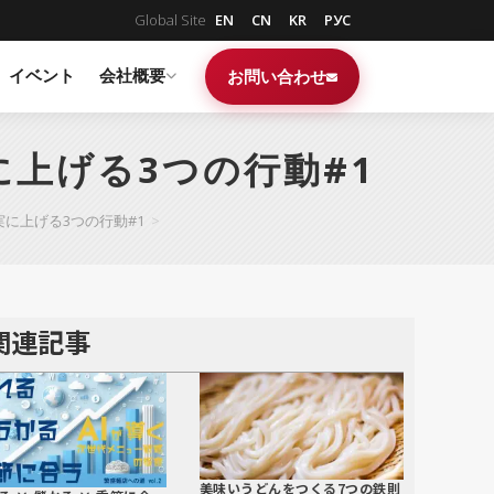
Global Site
EN
CN
KR
РУС
イベント
会社概要
お問い合わせ
上げる3つの行動#1
に上げる3つの行動#1
>
関連記事
美味いうどんをつくる7つの鉄則