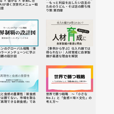
る × 儲かる × 季節に合
―もっと利益を出したい店主の
！AIが導く次世代メニュー戦
ためのうどん・そば店の勝ち残
極意
り策:第四章
メンのグローバル戦略｜博
【事例から学ぶ】仕入れ麺では
のラーメンチェーンに学ぶ
得られない｜人材育成に自家製
制覇の設計図
麺が最適な理由を解説
性と食感の重要性｜新食感
世界で勝つ戦略 〜「小さな
では勝てない。市場を取る
No.1」と「食感×味×文化」の
「再現できる新食感」であ
考え方〜