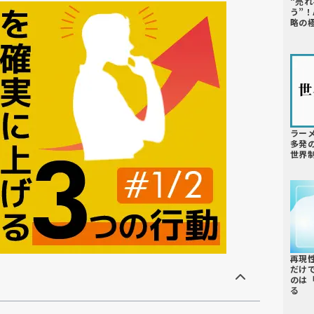
“売れ
う”
略の
ラー
多発
世界
再現
だけ
のは
る