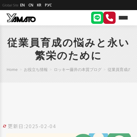
EN
CN
KR
РУС
Global Site
従業員育成の悩みと永い
繁栄のために
Home
>
お役立ち情報
>
ロッキー藤井の本質ブログ
>
従業員育成の悩
更新日:2025-02-04