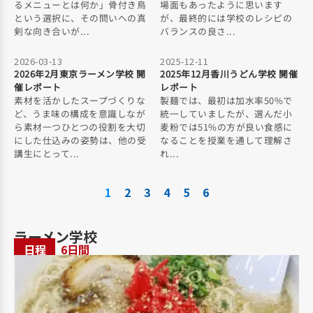
るメニューとは何か」骨付き鳥
場面もあったように思います
という選択に、その問いへの真
が、最終的には学校のレシピの
剣な向き合いが...
バランスの良さ...
2026-03-13
2025-12-11
2026年2月東京ラーメン学校 開
2025年12月香川うどん学校 開催
催レポート
レポート
素材を活かしたスープづくりな
製麺では、最初は加水率50%で
ど、うま味の構成を意識しなが
統一していましたが、選んだ小
ら素材一つひとつの役割を大切
麦粉では51%の方が良い食感に
にした仕込みの姿勢は、他の受
なることを授業を通して理解さ
講生にとって...
れ...
1
2
3
4
5
6
ラーメン学校
日程
6日間