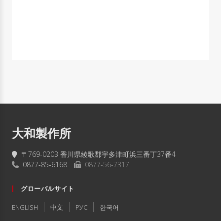
大和製作所
〒769-0203 香川県綾歌郡宇多津町浜三番丁37番4
0877-85-6168
0877-56-7317
グローバルサイト
ENGLISH
中文
РУC
한국어