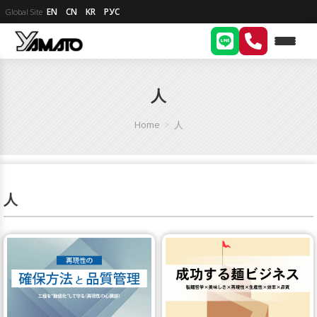
EN
CN
KR
РУС
Global Site
人
Home
>
人
人