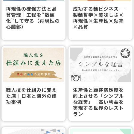
再現性の確保方法と品
成功する麺ビジネス ―
質管理｜工程を“数値
製麺哲学×美味しさ×
化”して守る（再現性の
再現性×生産性×効率
心臓部）
×品質
職人技を仕組みに変え
生産性と顧客満足度を
た店｜日本と海外の成
向上させる「シンプル
功事例
な経営」｜高い利益を
実現する世界のレスト
ラン