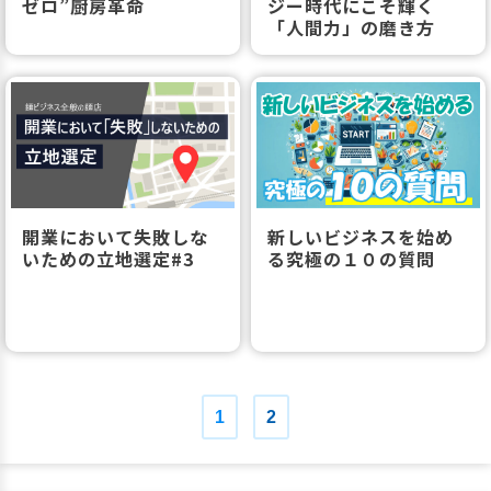
ゼロ”厨房革命
ジー時代にこそ輝く
「人間力」の磨き方
開業において失敗しな
新しいビジネスを始め
いための立地選定#3
る究極の１０の質問
1
2