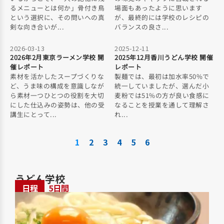
るメニューとは何か」骨付き鳥
場面もあったように思います
という選択に、その問いへの真
が、最終的には学校のレシピの
剣な向き合いが...
バランスの良さ...
2026-03-13
2025-12-11
2026年2月東京ラーメン学校 開
2025年12月香川うどん学校 開催
催レポート
レポート
素材を活かしたスープづくりな
製麺では、最初は加水率50%で
ど、うま味の構成を意識しなが
統一していましたが、選んだ小
ら素材一つひとつの役割を大切
麦粉では51%の方が良い食感に
にした仕込みの姿勢は、他の受
なることを授業を通して理解さ
講生にとって...
れ...
1
2
3
4
5
6
うどん学校
日程
5日間