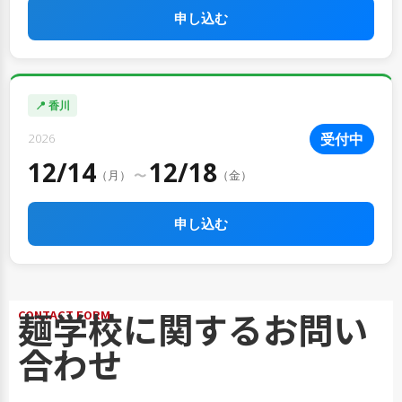
申し込む
📍 香川
受付中
2026
12/14
12/18
〜
（月）
（金）
申し込む
麺学校に関するお問い
CONTACT FORM
合わせ