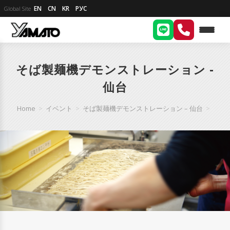
EN
CN
KR
РУС
Global Site
そば製麺機デモンストレーション -
仙台
Home
>
イベント
>
そば製麺機デモンストレーション – 仙台
>