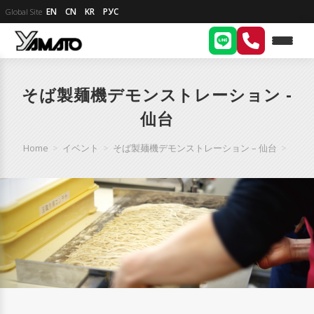
EN
CN
KR
РУС
Global Site
そば製麺機デモンストレーション -
仙台
Home
>
イベント
>
そば製麺機デモンストレーション – 仙台
>