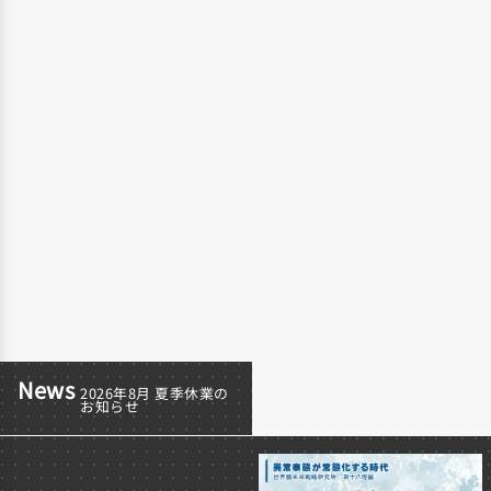
News
2026年8月 夏季休業の
大和麺学校｜受講料改
一部製品
お知らせ
定のお知らせ
関するお