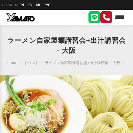
EN
CN
KR
РУС
Global Site
ラーメン自家製麺講習会+出汁講習会
- 大阪
Home
>
イベント
>
ラーメン自家製麺講習会+出汁講習会 – 大阪
>