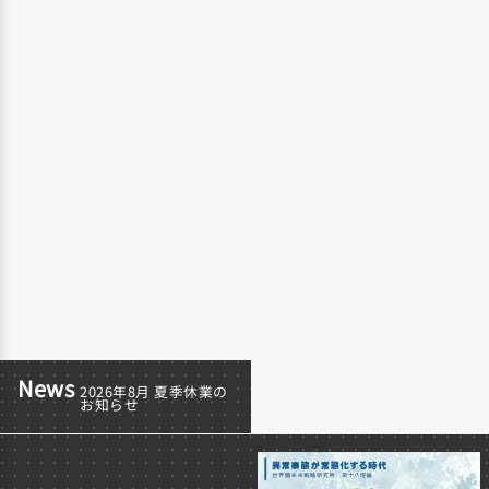
News
2026年8月 夏季休業の
大和麺学校｜受講料改
一部製品
お知らせ
定のお知らせ
関するお