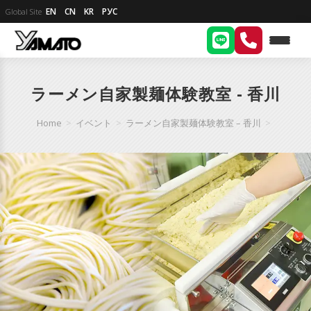
EN
CN
KR
РУС
Global Site
ラーメン自家製麺体験教室 - 香川
Home
>
イベント
>
ラーメン自家製麺体験教室 – 香川
>