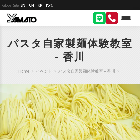
EN
CN
KR
РУС
Global Site
パスタ自家製麺体験教室
- 香川
Home
>
イベント
>
パスタ自家製麺体験教室 – 香川
>