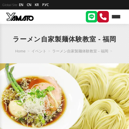
EN
CN
KR
РУС
Global Site
ラーメン自家製麺体験教室 - 福岡
Home
>
イベント
>
ラーメン自家製麺体験教室 – 福岡
>