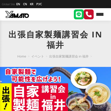
EN
CN
KR
РУС
Global Site
出張自家製麺講習会 IN
福井
Home
>
イベント
>
出張自家製麺講習会 in 福井
>