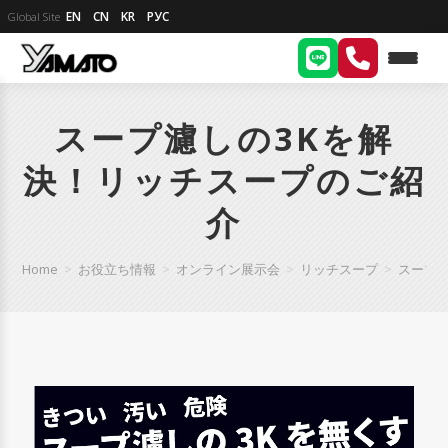
EN
CN
KR
РУС
Global Site
スープ濾しの3Kを解
決！リッチスープのご紹
介
Home
>
お役立ち情報
>
オンライン展示会
>
リッチスープ
>
スープ