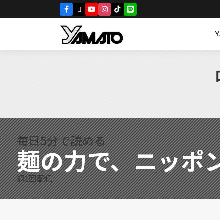
毎日5分で読める
麺の力で、ニッポ
週1回配信