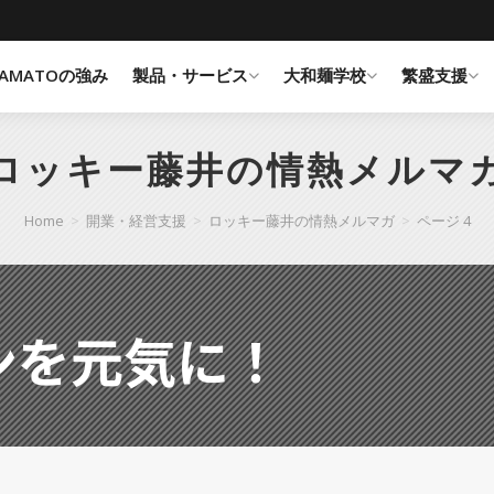
YAMATOの強み
製品・サービス
大和麺学校
繁盛支援
ロッキー藤井の情熱メルマ
Home
>
開業・経営支援
>
ロッキー藤井の情熱メルマガ
>
ページ 4
ンを元気に！